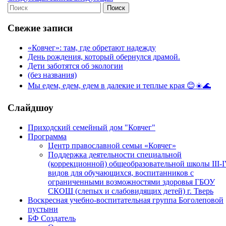
Поиск
Свежие записи
«Ковчег»: там, где обретают надежду
День рождения, который обернулся драмой.
Дети заботятся об экологии
(без названия)
Мы едем, едем, едем в далекие и теплые края 😊☀️🌊
Слайдшоу
Приходский семейный дом "Ковчег"
Программа
Центр православной семьи «Ковчег»
Поддержка деятельности специальной
(коррекционной) общеобразовательной школы III-
видов для обучающихся, воспитанников с
ограниченными возможностями здоровья ГБОУ
СКОШ (слепых и слабовидящих детей) г. Тверь
Воскресная учебно-воспитательная группа Боголеповой
пустыни
БФ Создатель