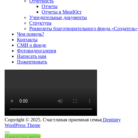
Отчетность
Отчеты
Отчеты в МинЮст
Учредительные документы
Структура
Реквизиты благотворительного фонда «Создатель»
Чем помочь?
Контакты
СМИ о фонде
Фотовидеогалерея
Написать нам
Пожертвовать
Copyright © 2025. Счастливая приемная семья
Dentistry
WordPress Theme
Прокрутка вверх