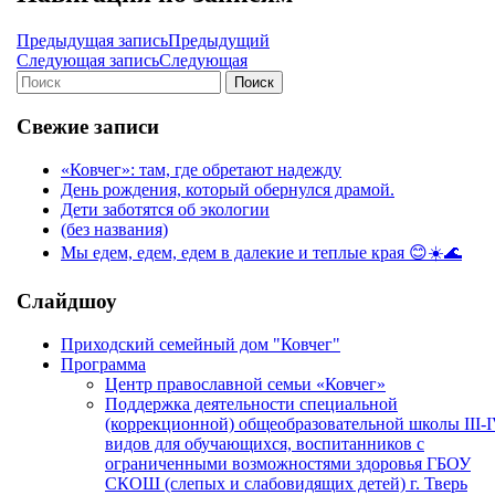
Предыдущая запись
Предыдущий
Следующая запись
Следующая
Поиск
Свежие записи
«Ковчег»: там, где обретают надежду
День рождения, который обернулся драмой.
Дети заботятся об экологии
(без названия)
Мы едем, едем, едем в далекие и теплые края 😊☀️🌊
Слайдшоу
Приходский семейный дом "Ковчег"
Программа
Центр православной семьи «Ковчег»
Поддержка деятельности специальной
(коррекционной) общеобразовательной школы III-
видов для обучающихся, воспитанников с
ограниченными возможностями здоровья ГБОУ
СКОШ (слепых и слабовидящих детей) г. Тверь