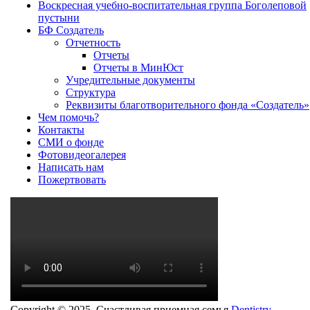
Воскресная учебно-воспитательная группа Боголеповой
пустыни
БФ Создатель
Отчетность
Отчеты
Отчеты в МинЮст
Учредительные документы
Структура
Реквизиты благотворительного фонда «Создатель»
Чем помочь?
Контакты
СМИ о фонде
Фотовидеогалерея
Написать нам
Пожертвовать
Copyright © 2025. Счастливая приемная семья
Dentistry