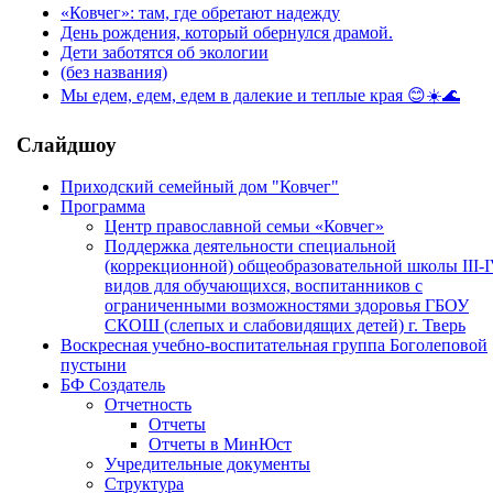
«Ковчег»: там, где обретают надежду
День рождения, который обернулся драмой.
Дети заботятся об экологии
(без названия)
Мы едем, едем, едем в далекие и теплые края 😊☀️🌊
Слайдшоу
Приходский семейный дом "Ковчег"
Программа
Центр православной семьи «Ковчег»
Поддержка деятельности специальной
(коррекционной) общеобразовательной школы III-
видов для обучающихся, воспитанников с
ограниченными возможностями здоровья ГБОУ
СКОШ (слепых и слабовидящих детей) г. Тверь
Воскресная учебно-воспитательная группа Боголеповой
пустыни
БФ Создатель
Отчетность
Отчеты
Отчеты в МинЮст
Учредительные документы
Структура