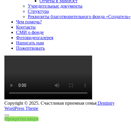
Отчеты в МинЮст
Учредительные документы
Структура
Реквизиты благотворительного фонда «Создатель»
Чем помочь?
Контакты
СМИ о фонде
Фотовидеогалерея
Написать нам
Пожертвовать
Copyright © 2025. Счастливая приемная семья
Dentistry
WordPress Theme
Прокрутка вверх