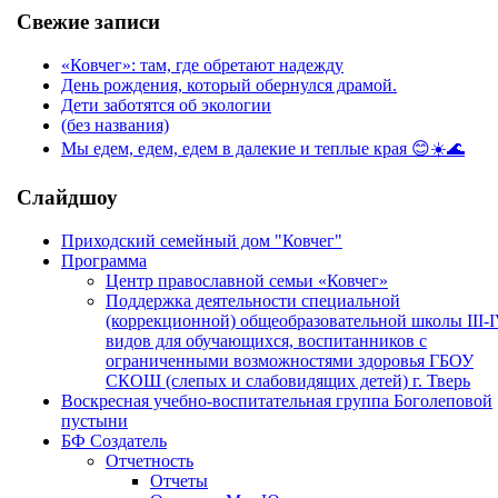
Свежие записи
«Ковчег»: там, где обретают надежду
День рождения, который обернулся драмой.
Дети заботятся об экологии
(без названия)
Мы едем, едем, едем в далекие и теплые края 😊☀️🌊
Слайдшоу
Приходский семейный дом "Ковчег"
Программа
Центр православной семьи «Ковчег»
Поддержка деятельности специальной
(коррекционной) общеобразовательной школы III-
видов для обучающихся, воспитанников с
ограниченными возможностями здоровья ГБОУ
СКОШ (слепых и слабовидящих детей) г. Тверь
Воскресная учебно-воспитательная группа Боголеповой
пустыни
БФ Создатель
Отчетность
Отчеты