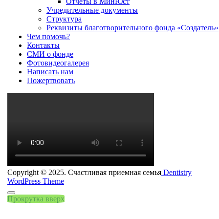
Отчеты в МинЮст
Учредительные документы
Структура
Реквизиты благотворительного фонда «Создатель»
Чем помочь?
Контакты
СМИ о фонде
Фотовидеогалерея
Написать нам
Пожертвовать
Copyright © 2025. Счастливая приемная семья
Dentistry
WordPress Theme
Прокрутка вверх