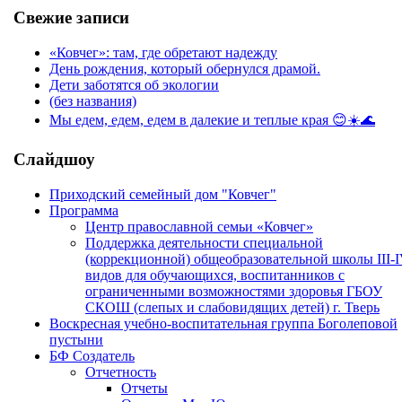
Свежие записи
«Ковчег»: там, где обретают надежду
День рождения, который обернулся драмой.
Дети заботятся об экологии
(без названия)
Мы едем, едем, едем в далекие и теплые края 😊☀️🌊
Слайдшоу
Приходский семейный дом "Ковчег"
Программа
Центр православной семьи «Ковчег»
Поддержка деятельности специальной
(коррекционной) общеобразовательной школы III-
видов для обучающихся, воспитанников с
ограниченными возможностями здоровья ГБОУ
СКОШ (слепых и слабовидящих детей) г. Тверь
Воскресная учебно-воспитательная группа Боголеповой
пустыни
БФ Создатель
Отчетность
Отчеты