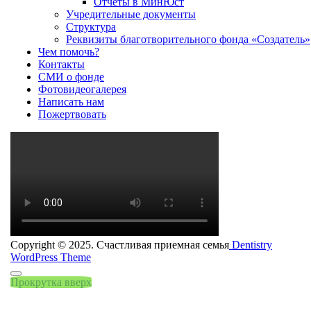
Отчеты в МинЮст
Учредительные документы
Структура
Реквизиты благотворительного фонда «Создатель»
Чем помочь?
Контакты
СМИ о фонде
Фотовидеогалерея
Написать нам
Пожертвовать
Copyright © 2025. Счастливая приемная семья
Dentistry
WordPress Theme
Прокрутка вверх