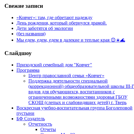
Свежие записи
«Ковчег»: там, где обретают надежду
День рождения, который обернулся драмой.
Дети заботятся об экологии
(без названия)
Мы едем, едем, едем в далекие и теплые края 😊☀️🌊
Слайдшоу
Приходский семейный дом "Ковчег"
Программа
Центр православной семьи «Ковчег»
Поддержка деятельности специальной
(коррекционной) общеобразовательной школы III-
видов для обучающихся, воспитанников с
ограниченными возможностями здоровья ГБОУ
СКОШ (слепых и слабовидящих детей) г. Тверь
Воскресная учебно-воспитательная группа Боголеповой
пустыни
БФ Создатель
Отчетность
Отчеты