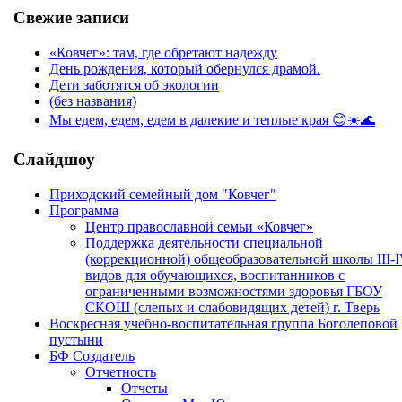
Свежие записи
«Ковчег»: там, где обретают надежду
День рождения, который обернулся драмой.
Дети заботятся об экологии
(без названия)
Мы едем, едем, едем в далекие и теплые края 😊☀️🌊
Слайдшоу
Приходский семейный дом "Ковчег"
Программа
Центр православной семьи «Ковчег»
Поддержка деятельности специальной
(коррекционной) общеобразовательной школы III-
видов для обучающихся, воспитанников с
ограниченными возможностями здоровья ГБОУ
СКОШ (слепых и слабовидящих детей) г. Тверь
Воскресная учебно-воспитательная группа Боголеповой
пустыни
БФ Создатель
Отчетность
Отчеты