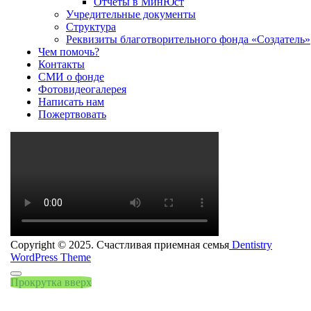
Отчеты в МинЮст
Учредительные документы
Структура
Реквизиты благотворительного фонда «Создатель»
Чем помочь?
Контакты
СМИ о фонде
Фотовидеогалерея
Написать нам
Пожертвовать
Copyright © 2025. Счастливая приемная семья
Dentistry
WordPress Theme
Прокрутка вверх