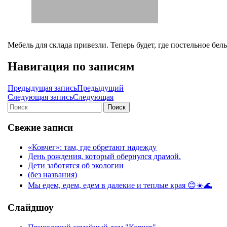
Мебель для склада привезли. Теперь будет, где постельное бел
Навигация по записям
Предыдущая запись
Предыдущий
Следующая запись
Следующая
Поиск
Свежие записи
«Ковчег»: там, где обретают надежду
День рождения, который обернулся драмой.
Дети заботятся об экологии
(без названия)
Мы едем, едем, едем в далекие и теплые края 😊☀️🌊
Слайдшоу