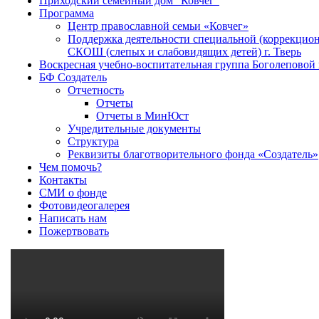
Приходский семейный дом "Ковчег"
Программа
Центр православной семьи «Ковчег»
Поддержка деятельности специальной (коррекцио
СКОШ (слепых и слабовидящих детей) г. Тверь
Воскресная учебно-воспитательная группа Боголеповой
БФ Создатель
Отчетность
Отчеты
Отчеты в МинЮст
Учредительные документы
Структура
Реквизиты благотворительного фонда «Создатель»
Чем помочь?
Контакты
СМИ о фонде
Фотовидеогалерея
Написать нам
Пожертвовать